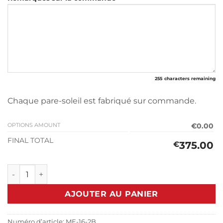
255
characters remaining
Chaque pare-soleil est fabriqué sur commande.
OPTIONS AMOUNT
€0.00
FINAL TOTAL
375.00
€
quantité de Pare-Soleil Mercedes V-Class W447 2014>
AJOUTER AU PANIER
Numéro d’article:
ME-16-2B