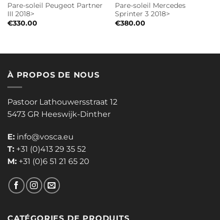
Pare-soleil Peugeot Partner
Pare-soleil Mercedes
III 2018>
Sprinter 3 2018>
€
330.00
€
380.00
À PROPOS DE NOUS
Pastoor Lathouwersstraat 12
5473 GR Heeswijk-Dinther
E:
info@vosca.eu
T:
+31 (0)413 29 35 52
M:
+31 (0)6 51 21 65 20
CATÉGORIES DE PRODUITS