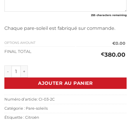
255
characters remaining
Chaque pare-soleil est fabriqué sur commande.
OPTIONS AMOUNT
€0.00
FINAL TOTAL
380.00
€
quantité de Pare-soleil Citroën Jumper C25 (1981-1993)
AJOUTER AU PANIER
Numéro d’article:
CI-03-2C
Catégorie :
Pare-soleils
Étiquette :
Citroën