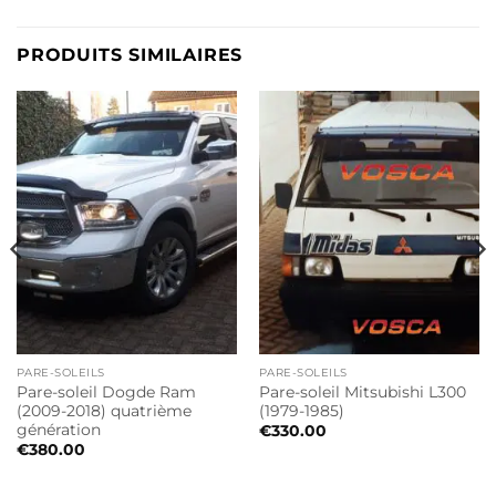
PRODUITS SIMILAIRES
PARE-SOLEILS
PARE-SOLEILS
Pare-soleil Dogde Ram
Pare-soleil Mitsubishi L300
(2009-2018) quatrième
(1979-1985)
génération
€
330.00
€
380.00