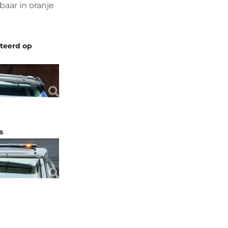
baar in oranje
nteerd op
s