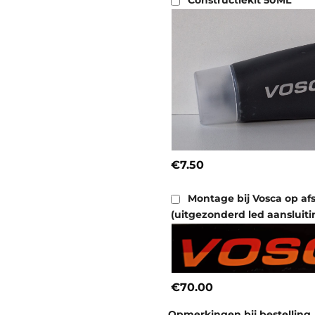
Constructiekit 50ML
€7.50
Montage bij Vosca op af
(uitgezonderd led aansluiti
€70.00
Opmerkingen bij bestelling