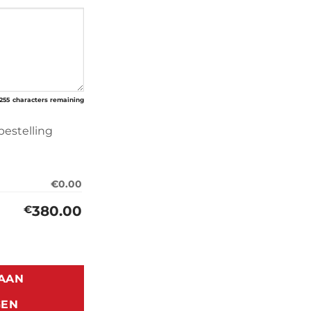
255
characters remaining
bestelling
€0.00
380.00
€
5 (1981-1993) aantal
AAN
GEN