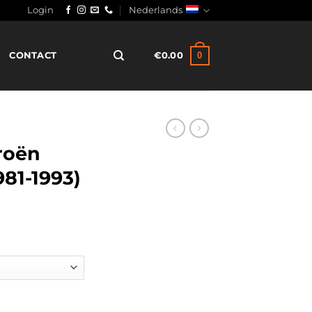
Login
Nederlands
0
CONTACT
€
0.00
roën
81-1993)