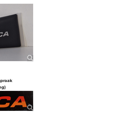
spraak
ng)