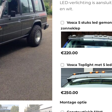
LED-verlichting is aansluit
en wit.
Vosca 5 stuks led gemo
zonneklep
€220.00
Vosca Toplight met 5 led
€250.00
Montage optie