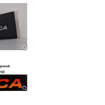
spraak
ng)