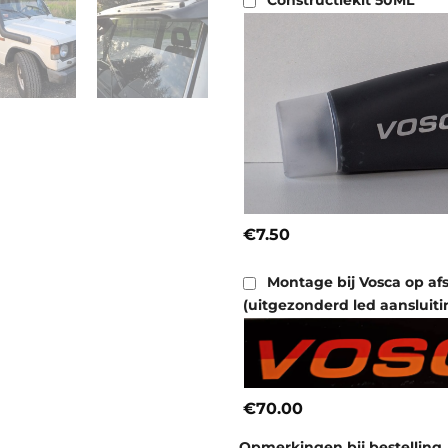
Constructiekit 50ML
€7.50
Montage bij Vosca op af
(uitgezonderd led aansluiti
€70.00
Opmerkingen bij bestelling