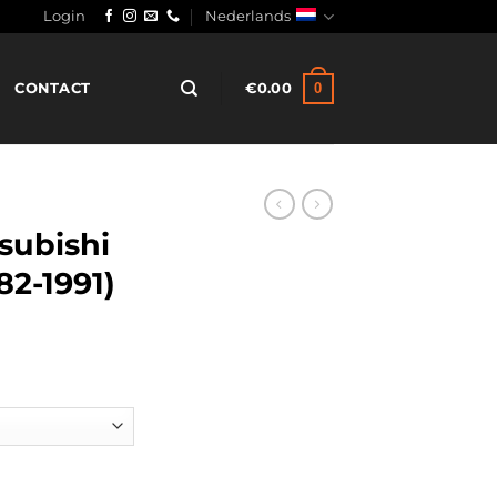
Login
Nederlands
0
CONTACT
€
0.00
subishi
82-1991)