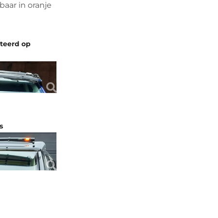
baar in oranje
nteerd op
s