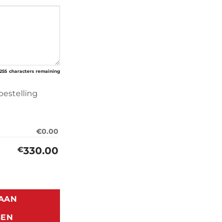
255
characters remaining
bestelling
€0.00
330.00
€
MK1 (1982-1991) aantal
AAN
GEN