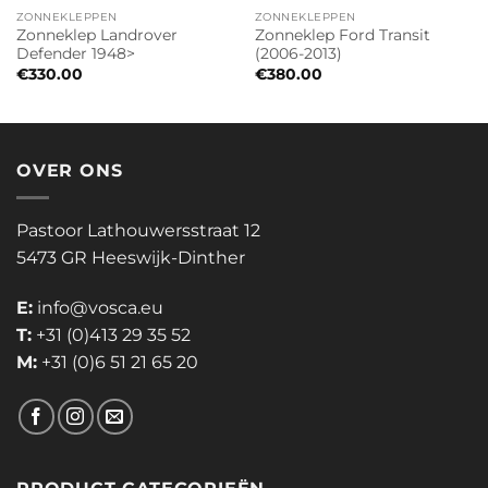
ZONNEKLEPPEN
ZONNEKLEPPEN
Zonneklep Landrover
Zonneklep Ford Transit
Defender 1948>
(2006-2013)
€
330.00
€
380.00
OVER ONS
Pastoor Lathouwersstraat 12
5473 GR Heeswijk-Dinther
E:
info@vosca.eu
T:
+31 (0)413 29 35 52
M:
+31 (0)6 51 21 65 20