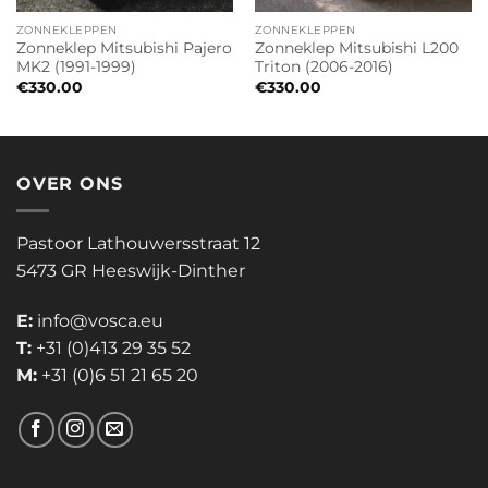
ZONNEKLEPPEN
ZONNEKLEPPEN
Zonneklep Mitsubishi Pajero
Zonneklep Mitsubishi L200
MK2 (1991-1999)
Triton (2006-2016)
€
330.00
€
330.00
OVER ONS
Pastoor Lathouwersstraat 12
5473 GR Heeswijk-Dinther
E:
info@vosca.eu
T:
+31 (0)413 29 35 52
M:
+31 (0)6 51 21 65 20