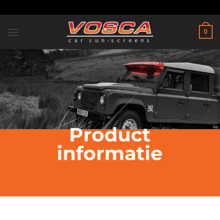
Ga
naar
inhoud
0
Product
informatie