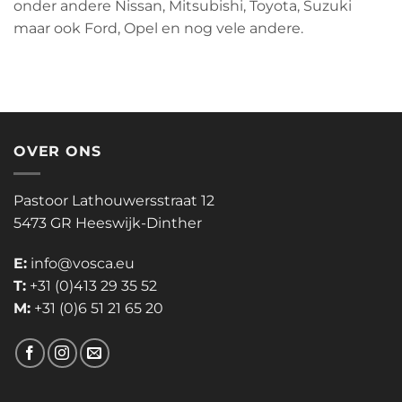
onder andere Nissan, Mitsubishi, Toyota, Suzuki
maar ook Ford, Opel en nog vele andere.
OVER ONS
Pastoor Lathouwersstraat 12
5473 GR Heeswijk-Dinther
E:
info@vosca.eu
T:
+31 (0)413 29 35 52
M:
+31 (0)6 51 21 65 20