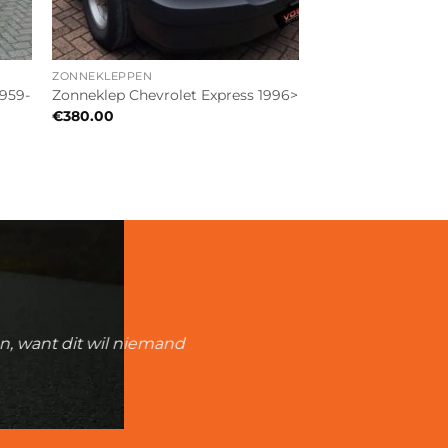
ZONNEKLEPPEN
1959-
Zonneklep Chevrolet Express 1996>
€
380.00
an, want dit wil niemand