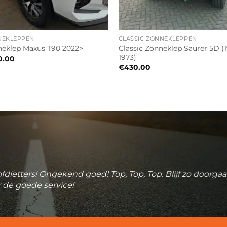
NEKLEPPEN
CLASSIC ZONNEKLEPPEN
Classic Zonneklep Saurer 5D (
eklep Maxus T90 2022>
1973)
0.00
€
430.00
fdletters! Ongekend goed! Top, Top, Top. Blijf zo doorga
 de goede service!