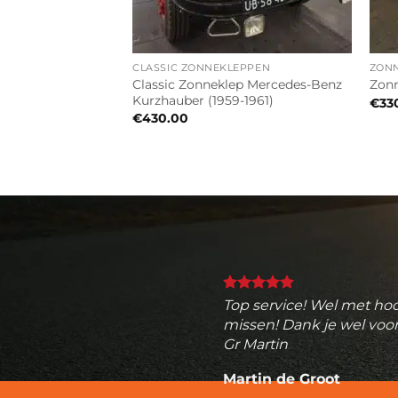
CLASSIC ZONNEKLEPPEN
ZON
n NV250 2019-2021
Classic Zonneklep Mercedes-Benz
Zonn
e)
Kurzhauber (1959-1961)
€
33
€
430.00
Top service! Wel met hoo
missen! Dank je wel voor
Gr Martin
Martin de Groot