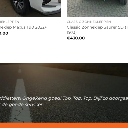
NEKLEPPEN
CLASSIC ZONNEKLEPPEN
Classic Zonneklep Saurer 5D (
eklep Maxus T90 2022>
1973)
0.00
€
430.00
fdletters! Ongekend goed! Top, Top, Top. Blijf zo doorga
 de goede service!