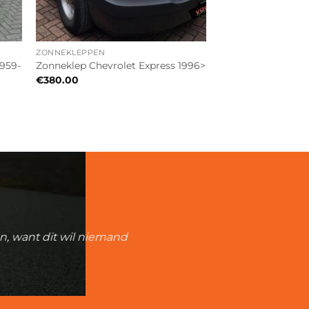
ZONNEKLEPPEN
1959-
Zonneklep Chevrolet Express 1996>
€
380.00
an, want dit wil niemand