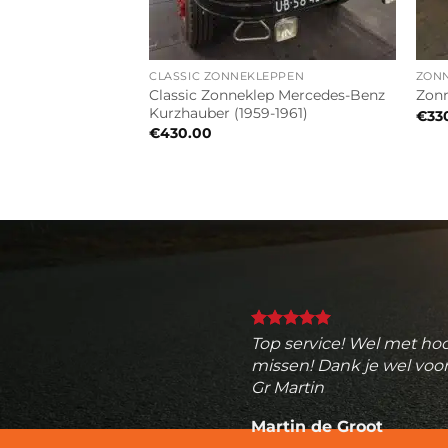
CLASSIC ZONNEKLEPPEN
ZON
n NV250 2019-2021
Classic Zonneklep Mercedes-Benz
Zonn
e)
Kurzhauber (1959-1961)
€
33
€
430.00
Top service! Wel met hoo
missen! Dank je wel voor
Gr Martin
Martin de Groot