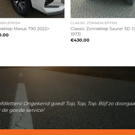
NEKLEPPEN
CLASSIC ZONNEKLEPPEN
Classic Zonneklep Saurer 5D (
eklep Maxus T90 2022>
1973)
0.00
€
430.00
fdletters! Ongekend goed! Top, Top, Top. Blijf zo doorga
 de goede service!