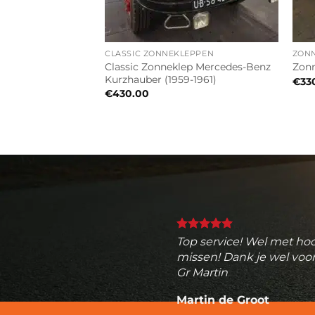
CLASSIC ZONNEKLEPPEN
ZON
n NV250 2019-2021
Classic Zonneklep Mercedes-Benz
Zonn
e)
Kurzhauber (1959-1961)
€
33
€
430.00
Top service! Wel met hoo
missen! Dank je wel voor
Gr Martin
Martin de Groot