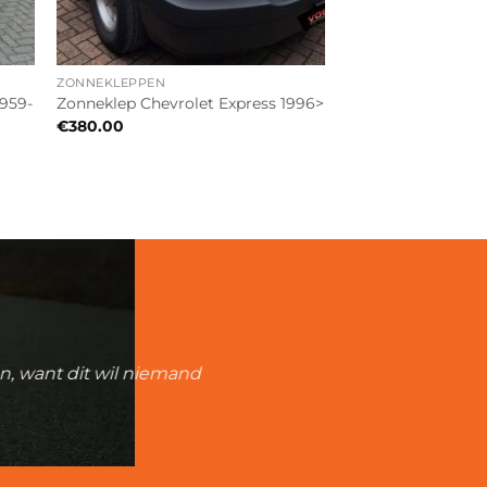
ZONNEKLEPPEN
1959-
Zonneklep Chevrolet Express 1996>
€
380.00
an, want dit wil niemand