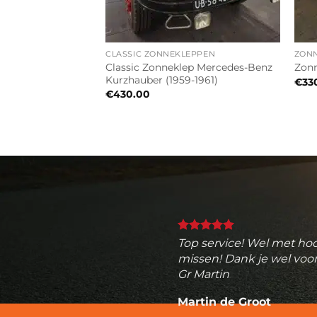
CLASSIC ZONNEKLEPPEN
ZON
n NV250 2019-2021
Classic Zonneklep Mercedes-Benz
Zonn
e)
Kurzhauber (1959-1961)
€
33
€
430.00
Top service! Wel met hoo
missen! Dank je wel voor
Gr Martin
Martin de Groot