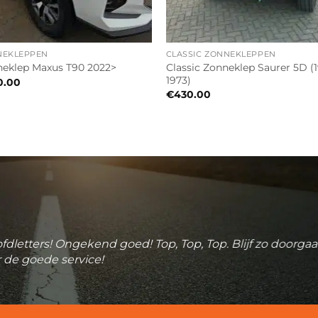
NEKLEPPEN
CLASSIC ZONNEKLEPPEN
Classic Zonneklep Saurer 5D (
eklep Maxus T90 2022>
1973)
0.00
€
430.00
fdletters! Ongekend goed! Top, Top, Top. Blijf zo doorga
 de goede service!