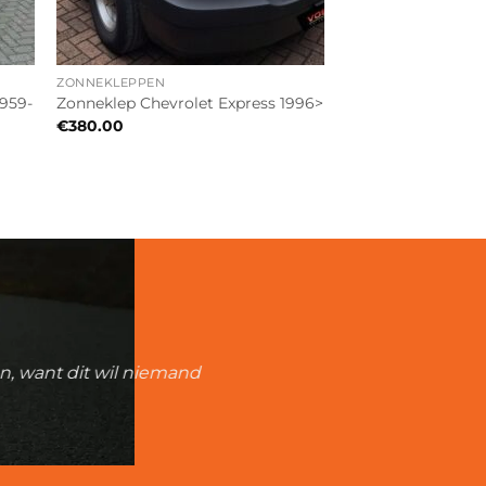
ZONNEKLEPPEN
1959-
Zonneklep Chevrolet Express 1996>
€
380.00
an, want dit wil niemand