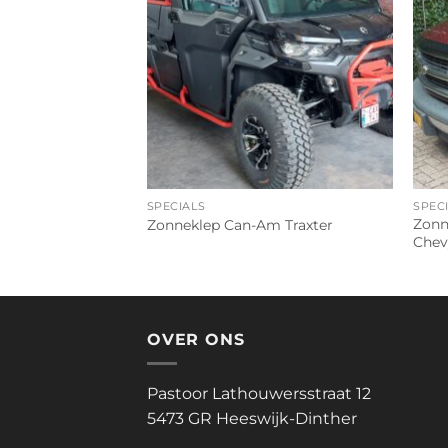
SPECIALS
SPEC
Zonn
lep MAN Camper
Zonneklep Can-Am Traxter
Chev
OVER ONS
Pastoor Lathouwersstraat 12
5473 GR Heeswijk-Dinther