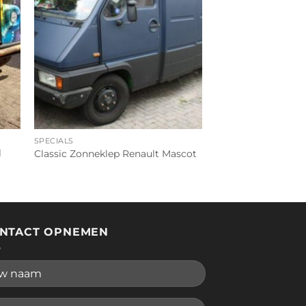
SPECIALS
l
Classic Zonneklep Renault Mascot
NTACT OPNEMEN
se leave this field empty.