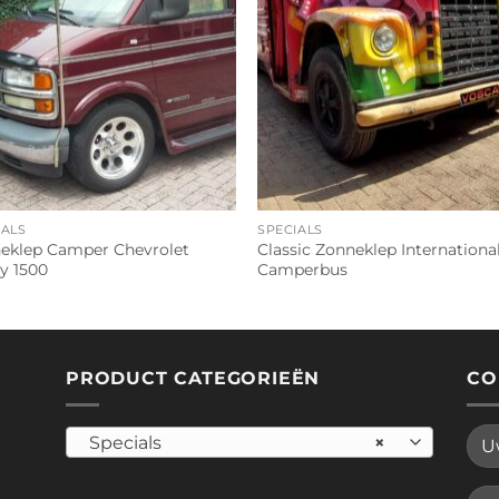
IALS
SPECIALS
eklep Camper Chevrolet
Classic Zonneklep Internationa
y 1500
Camperbus
PRODUCT CATEGORIEËN
CO
Specials
×
Plea