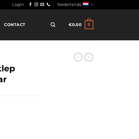
Login
Nederlands
0
CONTACT
€
0.00
klep
ar