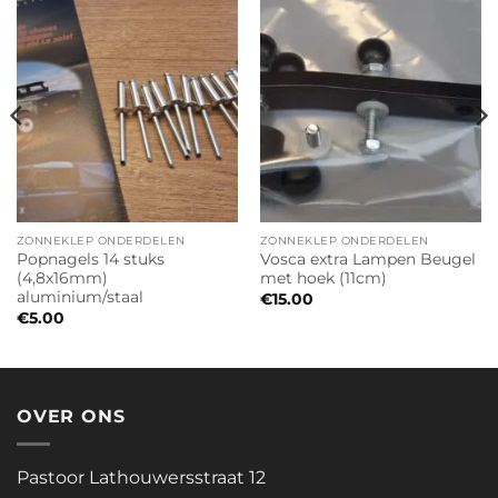
ZONNEKLEP ONDERDELEN
ZONNEKLEP ONDERDELEN
Popnagels 14 stuks
Vosca extra Lampen Beugel
(4,8x16mm)
met hoek (11cm)
aluminium/staal
€
15.00
€
5.00
OVER ONS
Pastoor Lathouwersstraat 12