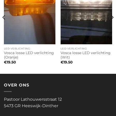
LED VERLICHTING
LED VERLICHTING
Vosca losse LED verlichting
Vosca losse LED verlichting
(Oranje)
(Wit)
€
19.50
€
19.50
OVER ONS
Pastoor Lathouwersstraat 12
5473 GR Heeswijk-Dinther