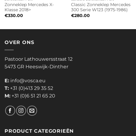
Zonneklep Mercedes X-
Classic Zonneklep Mercedes
Klasse 2018>
300 Serie W123 (1975-1986)
€
330.00
€
280.00
OVER ONS
Pastoor Lathouwersstraat 12
5473 GR Heeswijk-Dinther
E:
info@vosca.eu
T:
+31 (0)413 29 35 52
M:
+31 (0)6 51 21 65 20
PRODUCT CATEGORIEËN