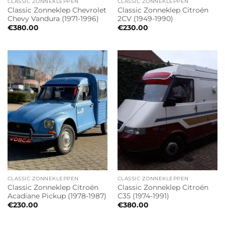
CLASSIC ZONNEKLEPPEN
CLASSIC ZONNEKLEPPEN
Classic Zonneklep Chevrolet
Classic Zonneklep Citroén
Chevy Vandura (1971-1996)
2CV (1949-1990)
€
380.00
€
230.00
CLASSIC ZONNEKLEPPEN
CLASSIC ZONNEKLEPPEN
Classic Zonneklep Citroën
Classic Zonneklep Citroén
Acadiane Pickup (1978-1987)
C35 (1974-1991)
€
230.00
€
380.00