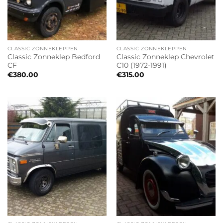
CLASSIC ZONNEKLEPPEN
CLASSIC ZONNEKLEPPEN
Classic Zonneklep Bedford
Classic Zonneklep Chevrolet
CF
C10 (1972-1991)
€
380.00
€
315.00