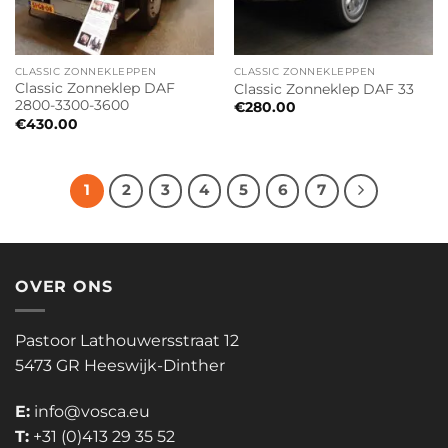
CLASSIC ZONNEKLEPPEN
CLASSIC ZONNEKLEPPEN
Classic Zonneklep DAF
Classic Zonneklep DAF 33
2800-3300-3600
€
280.00
€
430.00
1
2
3
4
5
6
7
OVER ONS
Pastoor Lathouwersstraat 12
5473 GR Heeswijk-Dinther
E:
info@vosca.eu
T:
+31 (0)413 29 35 52