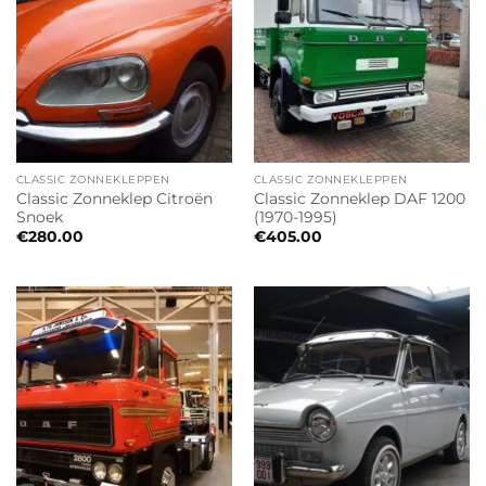
CLASSIC ZONNEKLEPPEN
CLASSIC ZONNEKLEPPEN
Classic Zonneklep Citroën
Classic Zonneklep DAF 1200
Snoek
(1970-1995)
€
280.00
€
405.00