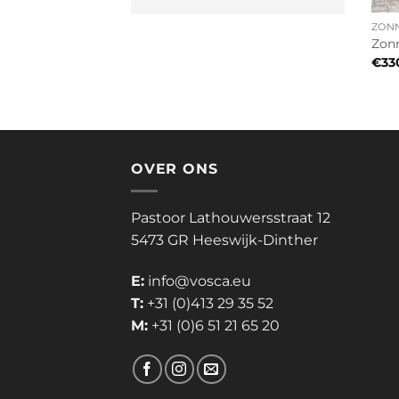
ZON
Zonn
€
33
OVER ONS
Pastoor Lathouwersstraat 12
5473 GR Heeswijk-Dinther
E:
info@vosca.eu
T:
+31 (0)413 29 35 52
M:
+31 (0)6 51 21 65 20