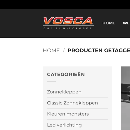
Ga
naar
inhoud
HOME
WE
HOME
/
PRODUCTEN GETAGGE
CATEGORIEËN
Zonnekleppen
Classic Zonnekleppen
Kleuren monsters
Led verlichting