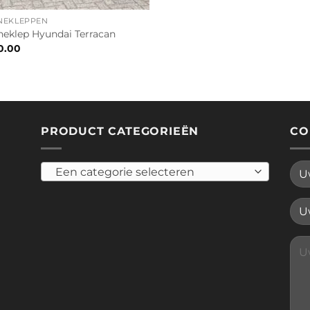
NEKLEPPEN
eklep Hyundai Terracan
0.00
PRODUCT CATEGORIEËN
CO
Een categorie selecteren
Plea