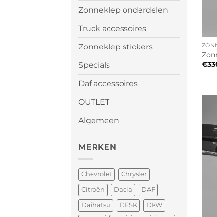
Zonneklep onderdelen
Truck accessoires
ZON
Zonneklep stickers
Zonn
€
33
Specials
Daf accessoires
OUTLET
Algemeen
MERKEN
Chevrolet
Chrysler
Citroën
Dacia
DAF
Daihatsu
DFSK
DKW