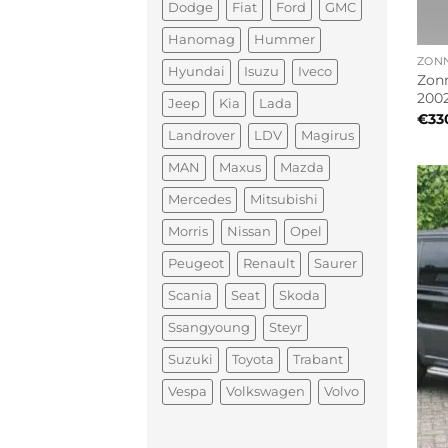
Dodge
Fiat
Ford
GMC
Hanomag
Hummer
ZON
Hyundai
Isuzu
Iveco
Zonn
2002
Jeep
Kia
Lada
€
33
Landrover
LDV
Magirus
MAN
Maxus
Mazda
Mercedes
Mitsubishi
Morris
Nissan
Opel
Peugeot
Renault
Saurer
Scania
Seat
Skoda
Ssangyoung
Steyr
Suzuki
Toyota
Trabant
Vespa
Volkswagen
Volvo