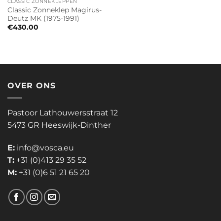
CLASSIC ZONNEKLEPPEN
Classic Zonneklep Magirus-
Deutz MK (1975-1991)
€
430.00
OVER ONS
Pastoor Lathouwersstraat 12
5473 GR Heeswijk-Dinther
E:
info@vosca.eu
T:
+31 (0)413 29 35 52
M:
+31 (0)6 51 21 65 20