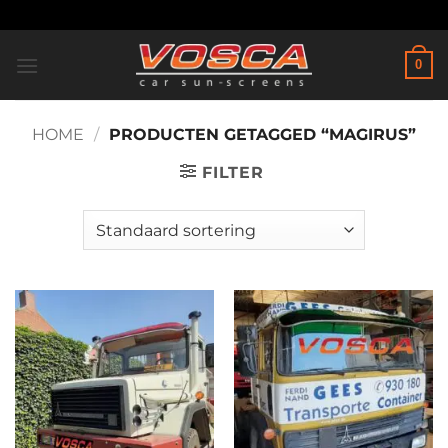
Ga
naar
inhoud
0
HOME
/
PRODUCTEN GETAGGED “MAGIRUS”
FILTER