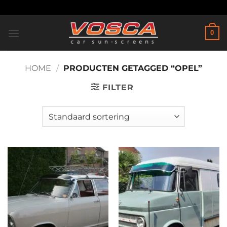
Ga
naar
inhoud
0
HOME
/
PRODUCTEN GETAGGED “OPEL”
FILTER