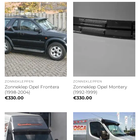
ZONNEKLEPPEN
ZONNEKLEPPEN
Zonneklep Opel Frontera
Zonneklep Opel Montery
(1998-2004)
(1992-1999)
€
330.00
€
330.00