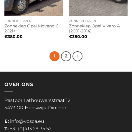
ZONNEKLEPPEN
ZONNEKLEPPEN
Zonneklep Opel Movano C
Zonneklep Opel Vivaro A
2021>
(2001-2014)
€
380.00
€
380.00
1
2
OVER ONS
Pastoor Lathouwersstraat 12
5473 GR Heeswijk-Dinther
E:
info@vosca.eu
T:
+31 (0)413 29 35 52