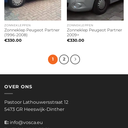
ZONNEKLEPPEN
ZONNEKLEPPEN
Zonneklep Peugeot Partner
Zonneklep Peugeot Partner
(1996-2008)
2009>
€
330.00
€
330.00
1
2
OVER ONS
Pastoor Lathouwersstraat 12
5473 GR Heeswijk-Dinther
E:
info@vosca.eu