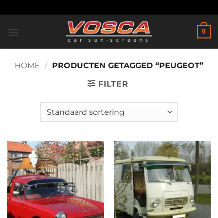
Ga
naar
inhoud
0
HOME
/
PRODUCTEN GETAGGED “PEUGEOT”
FILTER