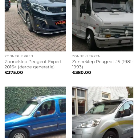
ZONNEKLEPPEN
ZONNEKLEPPEN
Zonneklep Peugeot Expert
Zonneklep Peugeot J5 (1981-
2016> (derde generatie)
1993)
€
375.00
€
380.00