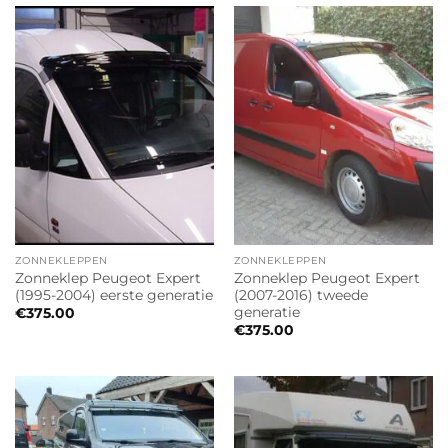
ZONNEKLEPPEN
ZONNEKLEPPEN
Zonneklep Peugeot Expert
Zonneklep Peugeot Expert
(1995-2004) eerste generatie
(2007-2016) tweede
generatie
€
375.00
€
375.00