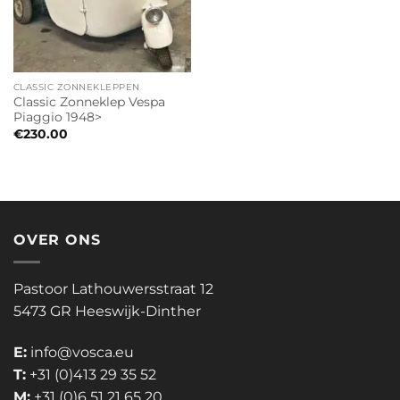
CLASSIC ZONNEKLEPPEN
Classic Zonneklep Vespa
Piaggio 1948>
€
230.00
OVER ONS
Pastoor Lathouwersstraat 12
5473 GR Heeswijk-Dinther
E:
info@vosca.eu
T:
+31 (0)413 29 35 52
M:
+31 (0)6 51 21 65 20