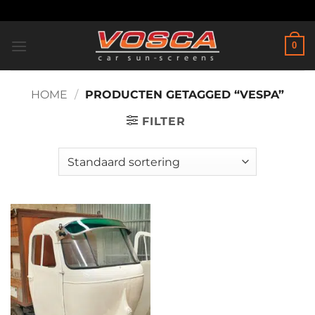
Ga
naar
inhoud
0
HOME
/
PRODUCTEN GETAGGED “VESPA”
FILTER