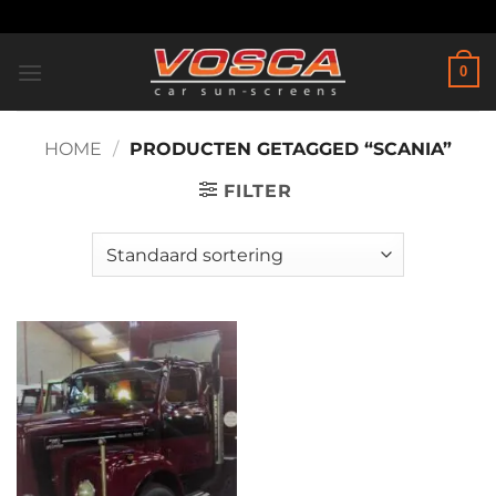
Ga
naar
inhoud
0
HOME
/
PRODUCTEN GETAGGED “SCANIA”
FILTER