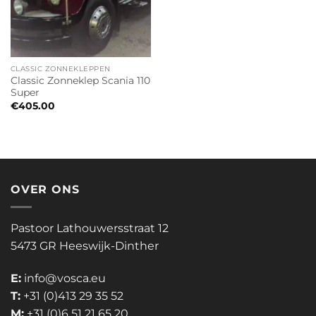
CLASSIC ZONNEKLEPPEN
Classic Zonneklep Scania 110
Super
€
405.00
OVER ONS
Pastoor Lathouwersstraat 12
5473 GR Heeswijk-Dinther
E:
info@vosca.eu
T:
+31 (0)413 29 35 52
M:
+31 (0)6 51 21 65 20