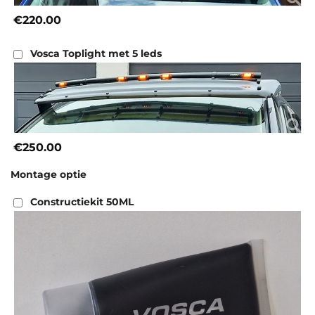
€220.00
Vosca Toplight met 5 leds
€250.00
Montage optie
Constructiekit 50ML