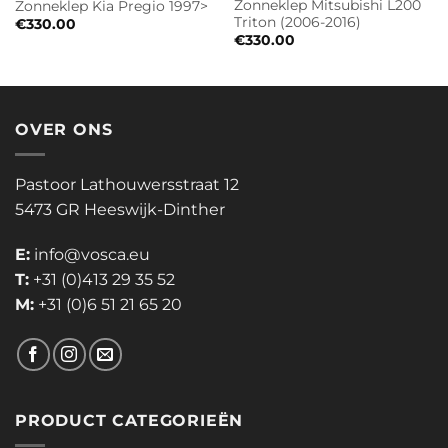
Zonneklep Mitsubishi L200
Zonneklep Kia Pregio 1997>
Triton (2006-2016)
€
330.00
€
330.00
OVER ONS
Pastoor Lathouwersstraat 12
5473 GR Heeswijk-Dinther
E:
info@vosca.eu
T:
+31 (0)413 29 35 52
M:
+31 (0)6 51 21 65 20
PRODUCT CATEGORIEËN