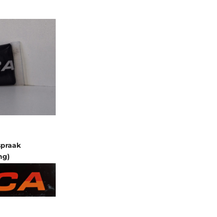
spraak
ng)