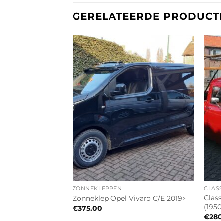
GERELATEERDE PRODUCT
ZONNEKLEPPEN
CLAS
rontera (1998-
Clas
Zonneklep Opel Vivaro C/E 2019>
(195
€
375.00
€
28