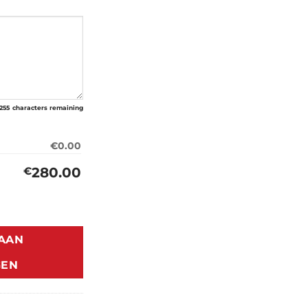
255
characters remaining
€0.00
280.00
€
dett aantal
AAN
GEN