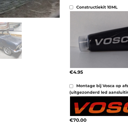
Constructiekit 10ML
€4.95
Montage bij Vosca op af
(uitgezonderd led aansluiti
€70.00