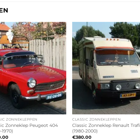
EN
SIC ZONNEKLEPPEN
CLASSIC ZONNEKLEPPEN
sic Zonneklep Peugeot 404
Classic Zonneklep Renault Traf
0-1970)
(1980-2000)
0.00
€
380.00