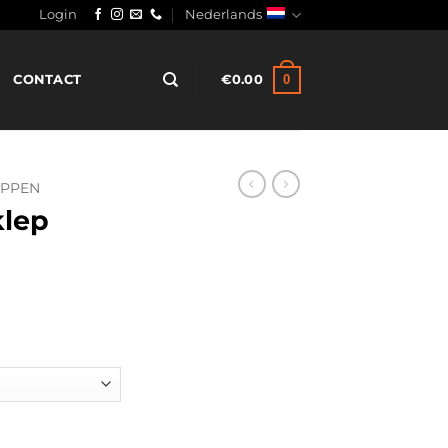
Login
Nederlands
0
CONTACT
€
0.00
EPPEN
klep