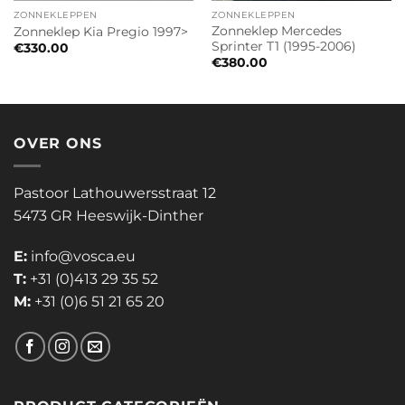
ZONNEKLEPPEN
ZONNEKLEPPEN
Zonneklep Mercedes
Zonneklep Kia Pregio 1997>
Sprinter T1 (1995-2006)
€
330.00
€
380.00
OVER ONS
Pastoor Lathouwersstraat 12
5473 GR Heeswijk-Dinther
E:
info@vosca.eu
T:
+31 (0)413 29 35 52
M:
+31 (0)6 51 21 65 20