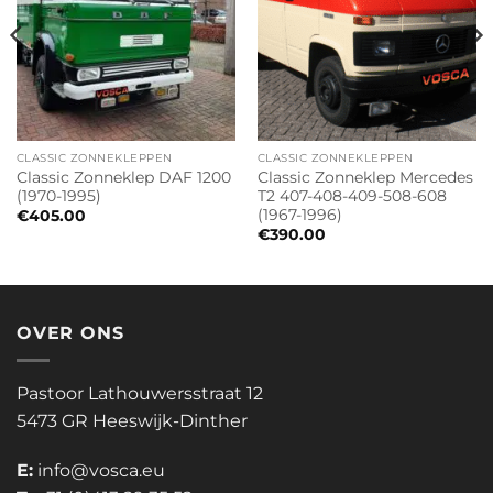
CLASSIC ZONNEKLEPPEN
CLASSIC ZONNEKLEPPEN
Classic Zonneklep DAF 1200
Classic Zonneklep Mercedes
(1970-1995)
T2 407-408-409-508-608
(1967-1996)
€
405.00
€
390.00
OVER ONS
Pastoor Lathouwersstraat 12
5473 GR Heeswijk-Dinther
E:
info@vosca.eu