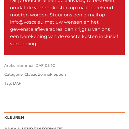
Dit product is alleen op aanvraag te bestellen,
omdat de verzendkosten op maat berekend
moeten worden. Stuur ons een e-mail op
info@vosca.eu
met uw wensen en het
gewenste afleveradres, dan krijgt u van ons
een berekening van de exacte kosten inclusief
verzending.
Artikelnummer:
DAF-05-1C
Categorie:
Classic Zonnekleppen
Tag:
DAF
KLEUREN
AANVULLENDE INFORMATIE