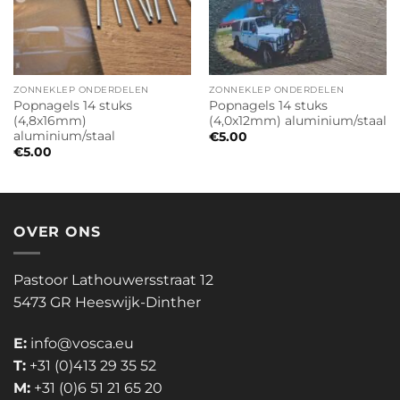
ZONNEKLEP ONDERDELEN
ZONNEKLEP ONDERDELEN
Popnagels 14 stuks
Popnagels 14 stuks
(4,8x16mm)
(4,0x12mm) aluminium/staal
aluminium/staal
€
5.00
€
5.00
OVER ONS
Pastoor Lathouwersstraat 12
5473 GR Heeswijk-Dinther
E:
info@vosca.eu
T:
+31 (0)413 29 35 52
M:
+31 (0)6 51 21 65 20