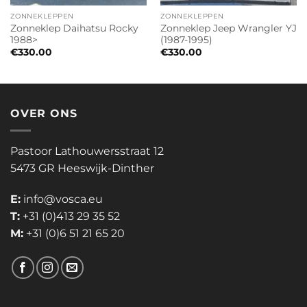
ZONNEKLEPPEN
ZONNEKLEPPEN
Zonneklep Daihatsu Rocky
Zonneklep Jeep Wrangler YJ
1988>
(1987-1995)
€
330.00
€
330.00
OVER ONS
Pastoor Lathouwersstraat 12
5473 GR Heeswijk-Dinther
E:
info@vosca.eu
T:
+31 (0)413 29 35 52
M:
+31 (0)6 51 21 65 20