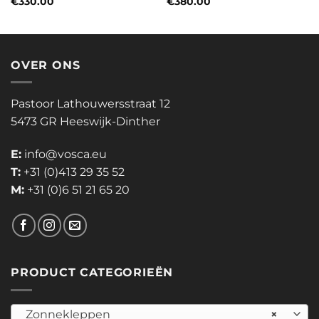
€
330.00
€
380.00
OVER ONS
Pastoor Lathouwersstraat 12
5473 GR Heeswijk-Dinther
E:
info@vosca.eu
T:
+31 (0)413 29 35 52
M:
+31 (0)6 51 21 65 20
PRODUCT CATEGORIEËN
Zonnekleppen
×