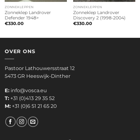
ZONNEKLEPPEN
ZONNEKLEPPEN
Zonneklep Landrover
Zonneklep Landrover
Defender 1948>
Discovery 2 (1998-2004)
€
330.00
€
330.00
OVER ONS
Pastoor Lathouwersstraat 12
5473 GR Heeswijk-Dinther
E:
info@vosca.eu
T:
+31 (0)413 29 35 52
M:
+31 (0)6 51 21 65 20