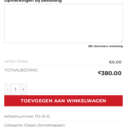
Opmerkingen bij bestelling
255
characters remaining
OPTIES TOTAAL
€0.00
TOTAALBEDRAG
380.00
€
Classic Zonneklep Ford Transit MK1 (1965-1986) aantal
TOEVOEGEN AAN WINKELWAGEN
Artikelnummer:
FO-15-1C
Categorie:
Classic Zonnekleppen