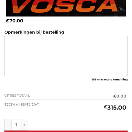
€70.00
Opmerkingen bij bestelling
255
characters remaining
OPTIES TOTAAL
€0.00
TOTAALBEDRAG
315.00
€
Classic Zonneklep Mercedes Hanomag F20 - L206D / L207 /