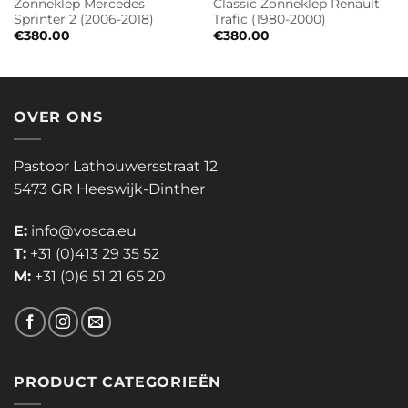
Zonneklep Mercedes
Classic Zonneklep Renault
Sprinter 2 (2006-2018)
Trafic (1980-2000)
€
380.00
€
380.00
OVER ONS
Pastoor Lathouwersstraat 12
5473 GR Heeswijk-Dinther
E:
info@vosca.eu
T:
+31 (0)413 29 35 52
M:
+31 (0)6 51 21 65 20
PRODUCT CATEGORIEËN