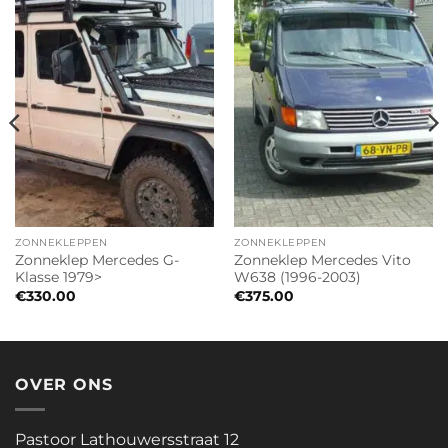
ZONNEKLEPPEN
ZONNEKLEPPEN
Zonneklep Mercedes G-
Zonneklep Mercedes Vito
Klasse 1979>
W638 (1996-2003)
€
330.00
€
375.00
OVER ONS
Pastoor Lathouwersstraat 12