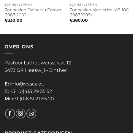
ZONNEKLEPPEN
ZONNEKLEPPEN
Zonneklep Daihatsu Feroza
Zonneklep Mercedes MB 100
(1987-2002)
(1987-1995)
€
330.00
€
380.00
OVER ONS
Pastoor Lathouwersstraat 12
5473 GR Heeswijk-Dinther
E:
info@vosca.eu
T:
+31 (0)413 29 35 52
M:
+31 (0)6 51 21 65 20