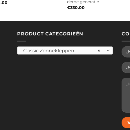
derde generatie
0.00
€
330.00
PRODUCT CATEGORIEËN
CO
Classic Zonnekleppen
×
Plea