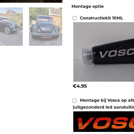
Montage optie
Constructiekit 10ML
€4.95
Montage bij Vosca op af
(uitgezonderd led aansluiti