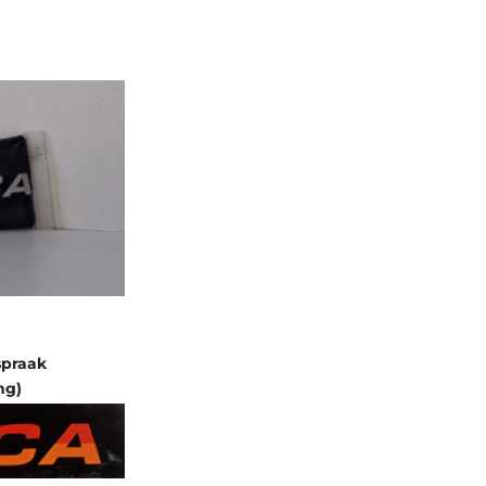
spraak
ng)