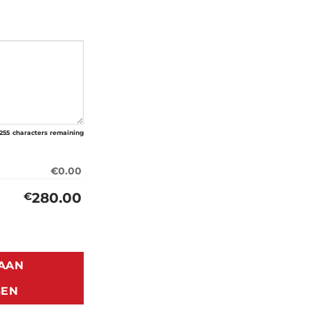
255
characters remaining
€0.00
280.00
€
 1200/1300 (1938-2003) aantal
AAN
GEN