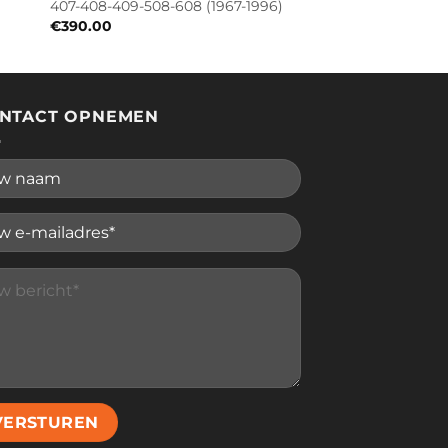
407-408-409-508-608 (1967-1996)
€
390.00
NTACT OPNEMEN
se leave this field empty.