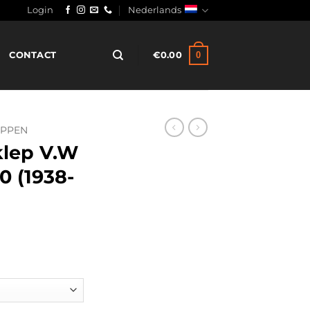
Login
Nederlands
0
CONTACT
€
0.00
EPPEN
klep V.W
0 (1938-