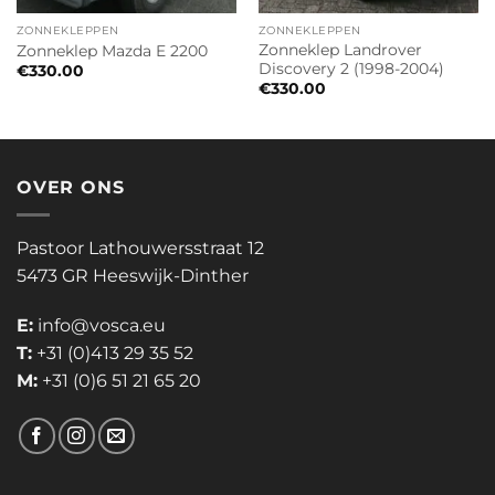
ZONNEKLEPPEN
ZONNEKLEPPEN
Zonneklep Landrover
Zonneklep Mazda E 2200
Discovery 2 (1998-2004)
€
330.00
€
330.00
OVER ONS
Pastoor Lathouwersstraat 12
5473 GR Heeswijk-Dinther
E:
info@vosca.eu
T:
+31 (0)413 29 35 52
M:
+31 (0)6 51 21 65 20