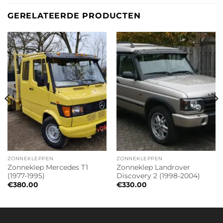
GERELATEERDE PRODUCTEN
ZONNEKLEPPEN
ZONNEKLEPPEN
Zonneklep Mercedes T1
Zonneklep Landrover
(1977-1995)
Discovery 2 (1998-2004)
€
380.00
€
330.00