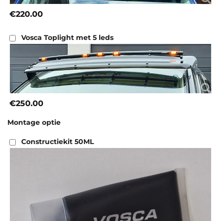
€220.00
Vosca Toplight met 5 leds
€250.00
Montage optie
Constructiekit 50ML