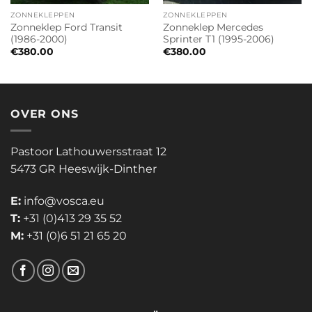
ZONNEKLEPPEN
ZONNEKLEPPEN
Zonneklep Ford Transit
Zonneklep Mercedes
(1986-2000)
Sprinter T1 (1995-2006)
€
380.00
€
380.00
OVER ONS
Pastoor Lathouwersstraat 12
5473 GR Heeswijk-Dinther
E:
info@vosca.eu
T:
+31 (0)413 29 35 52
M:
+31 (0)6 51 21 65 20