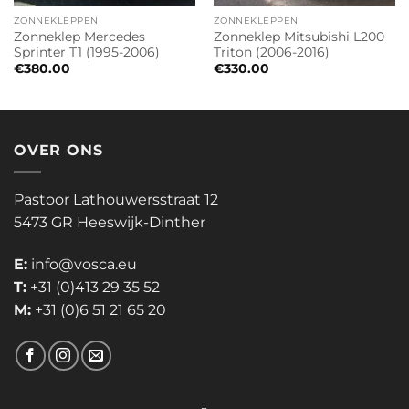
ZONNEKLEPPEN
ZONNEKLEPPEN
Zonneklep Mercedes
Zonneklep Mitsubishi L200
Sprinter T1 (1995-2006)
Triton (2006-2016)
€
380.00
€
330.00
OVER ONS
Pastoor Lathouwersstraat 12
5473 GR Heeswijk-Dinther
E:
info@vosca.eu
T:
+31 (0)413 29 35 52
M:
+31 (0)6 51 21 65 20