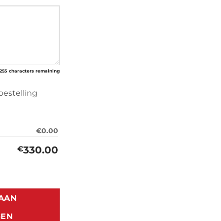
255
characters remaining
bestelling
€0.00
330.00
€
(1987-1997) aantal
AAN
GEN