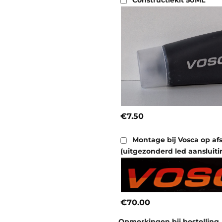
Constructiekit 50ML
€7.50
Montage bij Vosca op af
(uitgezonderd led aansluiti
€70.00
Opmerkingen bij bestelling