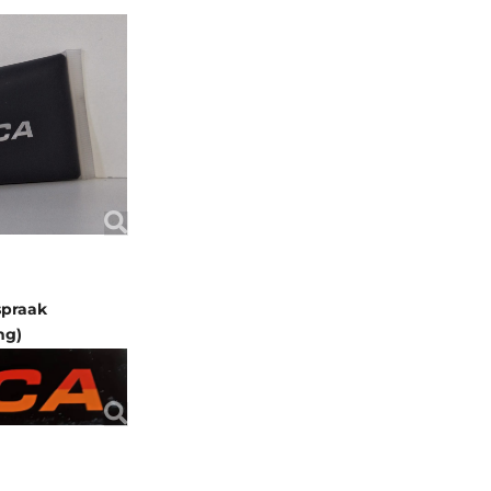
spraak
ng)