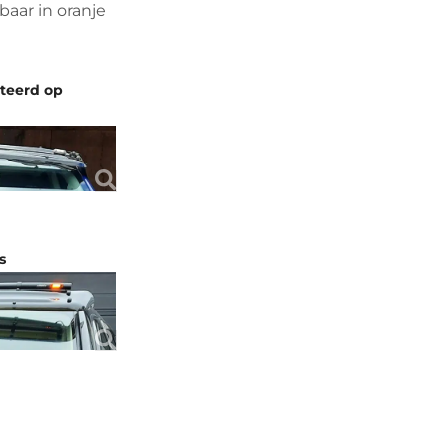
baar in oranje
nteerd op
s