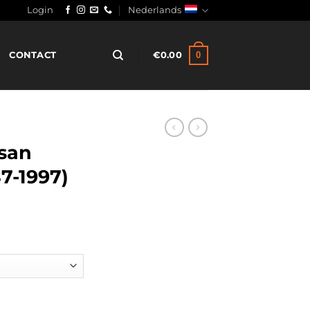
Login
Nederlands
0
CONTACT
€
0.00
san
87-1997)