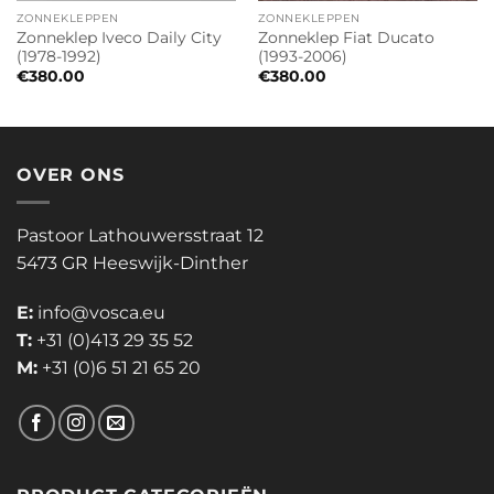
ZONNEKLEPPEN
ZONNEKLEPPEN
Zonneklep Iveco Daily City
Zonneklep Fiat Ducato
(1978-1992)
(1993-2006)
€
380.00
€
380.00
OVER ONS
Pastoor Lathouwersstraat 12
5473 GR Heeswijk-Dinther
E:
info@vosca.eu
T:
+31 (0)413 29 35 52
M:
+31 (0)6 51 21 65 20