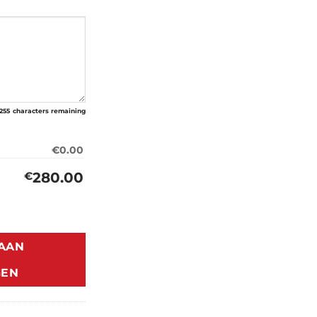
255
characters remaining
€0.00
280.00
€
 169 (2003-2012) aantal
AAN
GEN