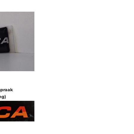
spraak
ng)