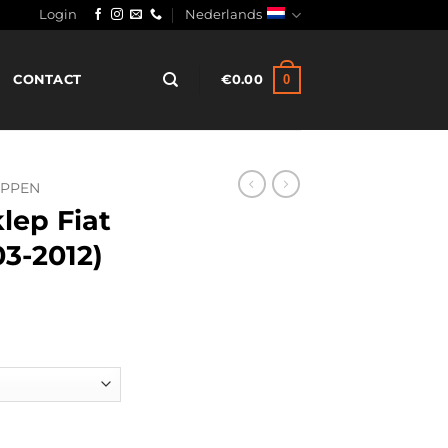
Login
Nederlands
0
CONTACT
€
0.00
EPPEN
lep Fiat
3-2012)