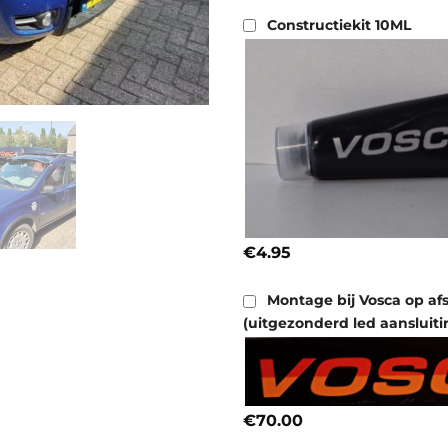
Constructiekit 10ML
€4.95
Montage bij Vosca op af
(uitgezonderd led aansluiti
€70.00