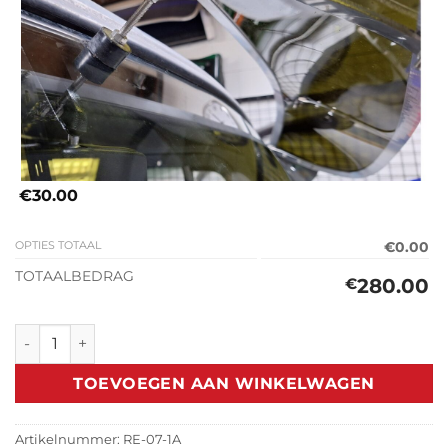
€30.00
OPTIES TOTAAL
€0.00
TOTAALBEDRAG
280.00
€
Classic Zonneklep Renault Frégate (1951-1960) aantal
TOEVOEGEN AAN WINKELWAGEN
Artikelnummer:
RE-07-1A