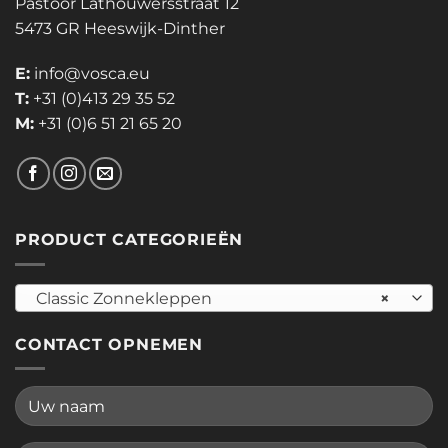
Pastoor Lathouwersstraat 12
5473 GR Heeswijk-Dinther
E:
info@vosca.eu
T:
+31 (0)413 29 35 52
M:
+31 (0)6 51 21 65 20
PRODUCT CATEGORIEËN
Classic Zonnekleppen
×
CONTACT OPNEMEN
Please leave this field empty.