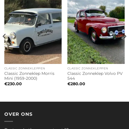
CLASSIC ZONNEKLEPPEN
CLASSIC ZONNEKLEPPEN
Classic Zonneklep Morris
Classic Zonneklep Volvo PV
Mini (1959-2000)
544
€
230.00
€
280.00
OVER ONS