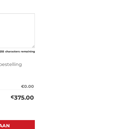
255
characters remaining
bestelling
€0.00
375.00
€
95-2006) eerste generatie aantal
AAN