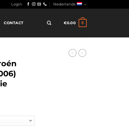
Login
Nederlands
0
CONTACT
€
0.00
roén
006)
ie