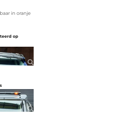
baar in oranje
nteerd op
s