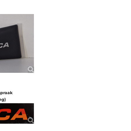
spraak
ng)