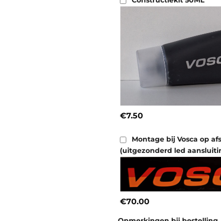
Constructiekit 50ML
€7.50
Montage bij Vosca op af
(uitgezonderd led aansluiti
€70.00
Opmerkingen bij bestelling