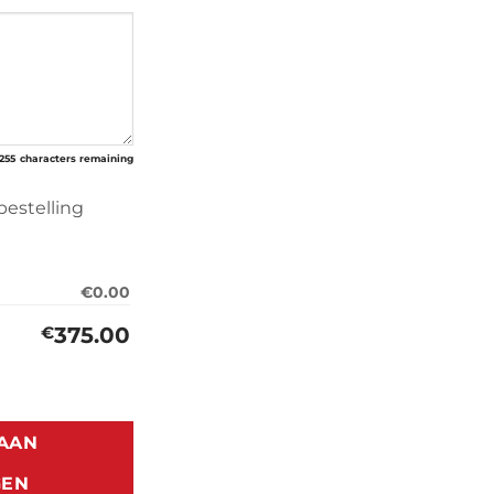
255
characters remaining
bestelling
€0.00
375.00
€
7> aantal
AAN
GEN