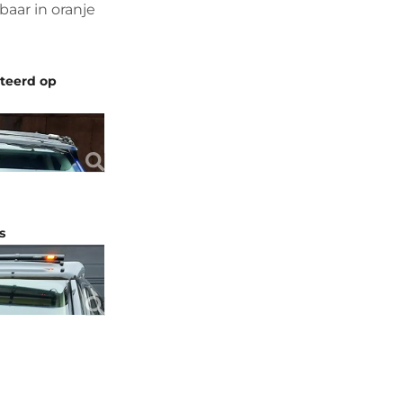
baar in oranje
nteerd op
s