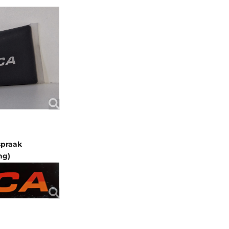
spraak
ng)