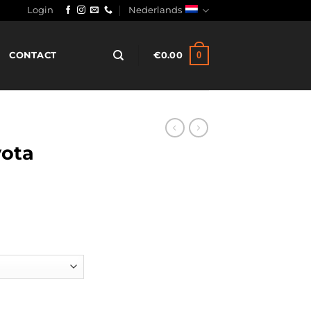
Login
Nederlands
0
CONTACT
€
0.00
yota