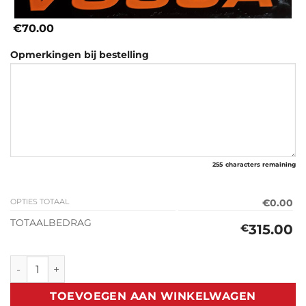
€70.00
Opmerkingen bij bestelling
255
characters remaining
OPTIES TOTAAL
€0.00
TOTAALBEDRAG
315.00
€
Classic Zonneklep Hanomag F20 - L206D / L207 / L306D / L
TOEVOEGEN AAN WINKELWAGEN