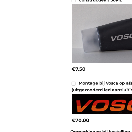
Constructiekit 50ML
€7.50
Montage bij Vosca op af
(uitgezonderd led aansluiti
€70.00
Opmerkingen bij bestelling