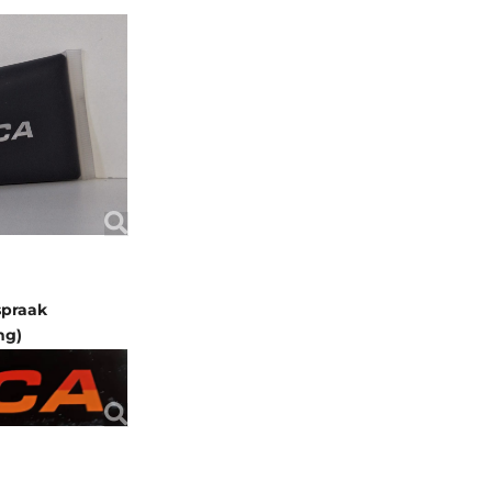
spraak
ng)