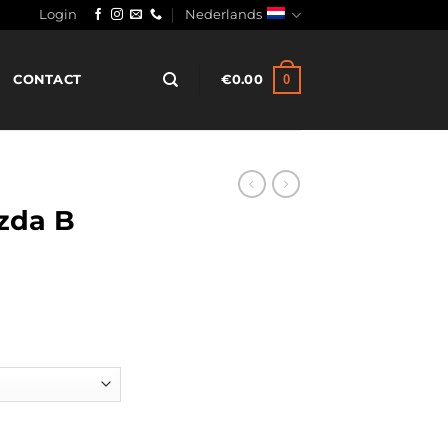
Login
Nederlands
0
CONTACT
€
0.00
zda B