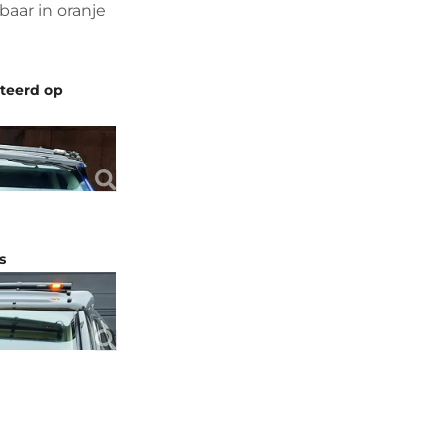
baar in oranje
nteerd op
s