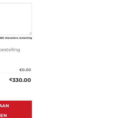
255
characters remaining
bestelling
€0.00
330.00
€
AAN
GEN